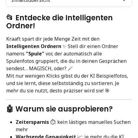
Inhaltsübersicht
📂 Entdecke die Intelligenten 
Ordner!
Kraaft spart dir jede Menge Zeit mit den 
Intelligenten Ordnern
 ✨ Stell dir einen Ordner 
namens 
"Spule"
 vor, der automatisch alle 
Spulenfotos gruppiert, die du in deinen Gesprächen 
sendest… MAGISCH, oder? 🪄
Mit nur wenigen Klicks gibst du der KI Beispielfotos, 
und sie lernt, diese selbstständig zu sortieren. Je 
mehr du sie nutzt, desto präziser wird sie! 🎯
🤖 Warum sie ausprobieren?
Zeitersparnis
 ⏱️: kein lästiges manuelles Suchen 
mehr
Wachsende Genauigkeit
 📈: je mehr du die KI 