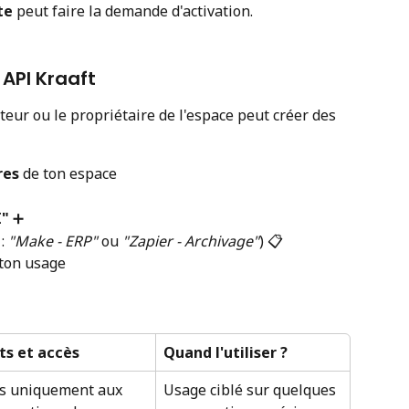
te
 peut faire la demande d'activation.
 API Kraaft
ateur ou le propriétaire de l'espace peut créer des 
res
 de ton espace

I"
 ➕
: 
"Make - ERP"
 ou 
"Zapier - Archivage"
) 📋
 ton usage
ts et accès
Quand l'utiliser ?
s uniquement aux 
Usage ciblé sur quelques 