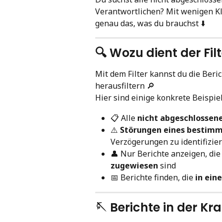
Verantwortlichen? Mit wenigen Kli
genau das, was du brauchst ⬇️
🔍 Wozu dient der Fi
Mit dem Filter kannst du die Beric
herausfiltern 🔎
Hier sind einige konkrete Beispiel
📋 Alle 
nicht abgeschlossen
⚠️ 
Störungen eines bestim
Verzögerungen zu identifizie
👤 Nur Berichte anzeigen, die
zugewiesen
 sind
📅 Berichte finden, die 
in ei
🪡 Berichte in der Kr