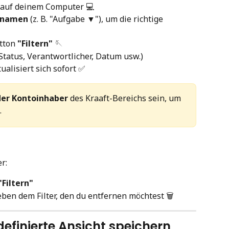
 auf deinem Computer 💻
nnamen
 (z. B. "Aufgabe ▼"), um die richtige 
tton 
"Filtern"
 🪡
(Status, Verantwortlicher, Datum usw.)
ualisiert sich sofort ✅
der Kontoinhaber
 des Kraaft-Bereichs sein, um 
.
r:
"Filtern"
eben dem Filter, den du entfernen möchtest 🗑️
rdefinierte Ansicht speichern