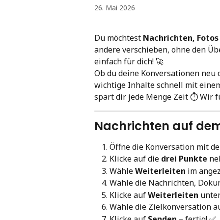
26. Mai 2026
Du möchtest 
Nachrichten, Foto
andere verschieben, ohne den Übe
einfach für dich! 🚀
Ob du deine Konversationen neu o
wichtige Inhalte schnell mit eine
spart dir jede Menge Zeit ⏱️ Wir f
Nachrichten auf dem 
Öffne die Konversation mit de
Klicke auf die 
drei Punkte
 ne
Wähle 
Weiterleiten
 im ange
Wähle die Nachrichten, Dokum
Klicke auf 
Weiterleiten
 unte
Wähle die Zielkonversation a
Klicke auf 
Senden
 – fertig! ✅