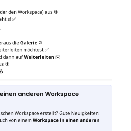
oder den Workspace) aus 🎯
eht's! ✅

raus die 
Galerie
 📂
eiterleiten möchtest ✅
d dann auf 
Weiterleiten
 ✉️
us 🎯
📤
n einen anderen Workspace 
lschen Workspace erstellt? Gute Neuigkeiten: 
uch von einem 
Workspace in einen anderen