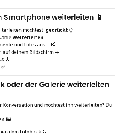
 Smartphone weiterleiten 📱
iterleiten möchtest, 
gedrückt
 👆
wähle 
Weiterleiten
mente und Fotos aus 📄📸
n auf deinem Bildschirm ➡️
us 🎯
! ✅
 oder der Galerie weiterleiten 
er Konversation und möchtest ihn weiterleiten? Du 
n 🖼️
ben dem Fotoblock 📂