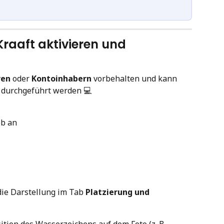
Kraaft aktivieren und 
ren
 oder 
Kontoinhabern
 vorbehalten und kann 
 durchgeführt werden 💻
eb an
 die Darstellung im Tab 
Platzierung und 
sition des Wasserzeichens auf dem Foto (z. B. 