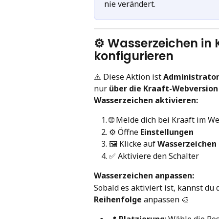
nie verändert.
⚙️ Wasserzeichen in 
konfigurieren
⚠️ Diese Aktion ist 
Administrato
nur 
über die Kraaft-Webversion
Wasserzeichen aktivieren:
🌐 Melde dich bei Kraaft im W
⚙️ Öffne 
Einstellungen
🖼️ Klicke auf 
Wasserzeichen
✅ Aktiviere den Schalter
Wasserzeichen anpassen:
Sobald es aktiviert ist, kannst du
Reihenfolge
 anpassen 🎨
📍 
Platzierung
: Wähle die Po