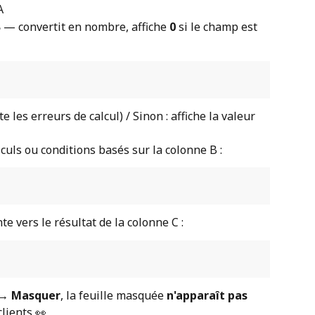
A
B
 — convertit en nombre, affiche 
0
 si le champ est 
te les erreurs de calcul) / Sinon : affiche la valeur 
culs ou conditions basés sur la colonne B :
nte vers le résultat de la colonne C :
 → 
Masquer
, la feuille masquée 
n'apparaît pas 
clients 👀