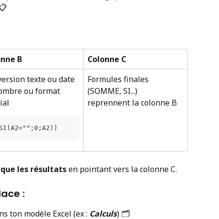
📋
onne B
Colonne C
ersion texte ou date 
Formules finales 
mbre ou format 
(SOMME, SI...)
ial 
reprennent la colonne B
SI(A2="";0;A2))
que les résultats
 en pointant vers la colonne C.
ace : 
ns ton modèle Excel (ex : 
Calculs
) 🗂️