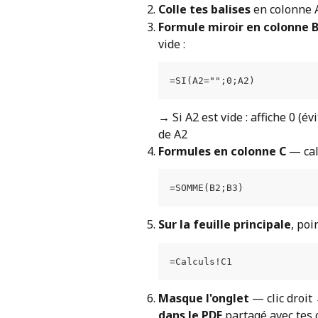
Colle tes balises
 en colonne 
Formule miroir en colonne 
vide :
=SI(A2="";0;A2)
→ Si A2 est vide : affiche 0 (évi
de A2
Formules en colonne C
 — cal
=SOMME(B2;B3)
Sur la feuille principale
, poi
=Calculs!C1
Masque l'onglet
 — clic droit
dans le PDF
 partagé avec tes 