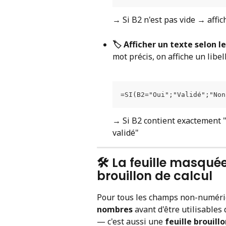
→ Si B2 n'est pas vide → affic
🏷️ Afficher un texte selon l
mot précis, on affiche un libel
=SI(B2="Oui";"Validé";"Non
→ Si B2 contient exactement "
validé"
🛠️ La feuille masquée
brouillon de calcul
Pour tous les champs non-numériqu
nombres
 avant d'être utilisables
— c'est aussi une 
feuille brouill