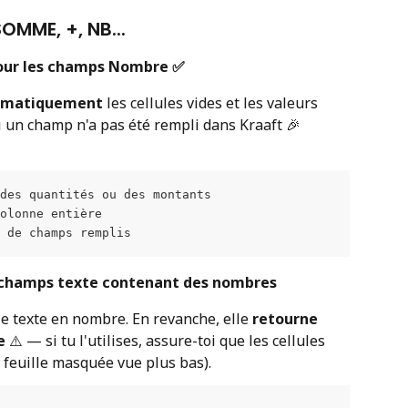
OMME, +, NB... 
ur les champs Nombre ✅
tomatiquement
 les cellules vides et les valeurs 
 un champ n'a pas été rempli dans Kraaft 🎉
des quantités ou des montants
colonne entière
 de champs remplis
s champs texte contenant des nombres
e texte en nombre. En revanche, elle 
retourne 
e
 ⚠️ — si tu l'utilises, assure-toi que les cellules 
la feuille masquée vue plus bas).