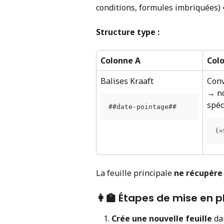
conditions, formules imbriquées) 
Structure type :
Colonne A
Col
Balises Kraaft 
Conv
→ no
spéc
##date-pointage##
(=
La feuille principale 
ne récupère 
👩‍🏫 Étapes de mise en pl
Crée une nouvelle feuille
 da