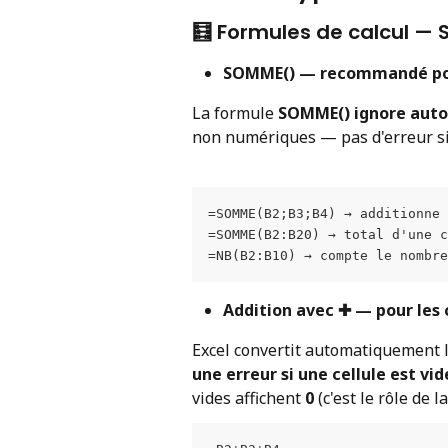
🧮 Formules de calcul — S
SOMME() — recommandé po
La formule 
SOMME()
ignore au
non numériques — pas d'erreur si
=SOMME(B2;B3;B4) → additionne 
=SOMME(B2:B20) → total d'une 
=NB(B2:B10) → compte le nombre
Addition avec ✚ — pour le
Excel convertit automatiquement l
une erreur si une cellule est vid
vides affichent 
0
 (c'est le rôle de 