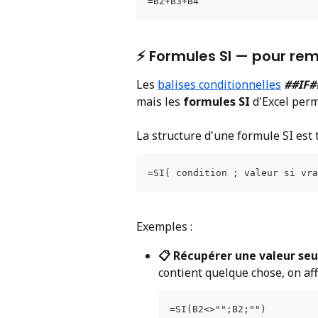
=B2+B3+B4
⚡️ Formules SI — pour rem
Les 
balises conditionnelles
##IF#
mais les 
formules SI
 d'Excel perm
La structure d'une formule SI est 
=SI( condition ; valeur si vra
Exemples :
📋 Récupérer une valeur seu
contient quelque chose, on affi
=SI(B2<>"";B2;"")