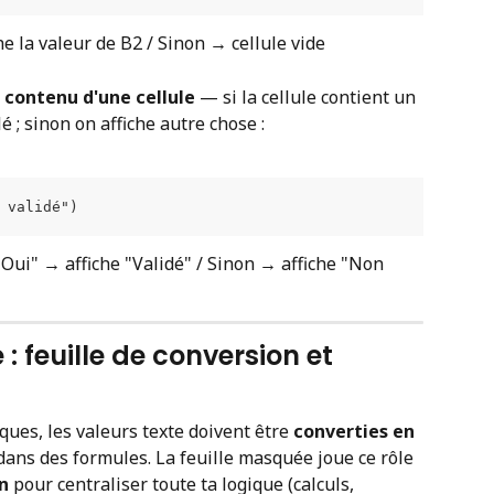
he la valeur de B2 / Sinon → cellule vide
e contenu d'une cellule
 — si la cellule contient un 
lé ; sinon on affiche autre chose :
 validé")
Oui" → affiche "Validé" / Sinon → affiche "Non 
 : feuille de conversion et 
es, les valeurs texte doivent être 
converties en 
 dans des formules. La feuille masquée joue ce rôle 
on
 pour centraliser toute ta logique (calculs, 