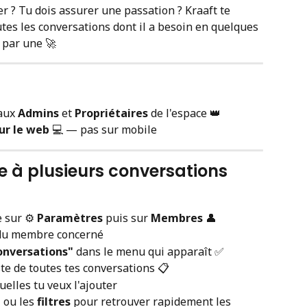
r ? Tu dois assurer une passation ? Kraaft te 
es les conversations dont il a besoin en quelques 
e par une 🚀
aux 
Admins
 et 
Propriétaires
 de l'espace 👑
ur le web
 💻 — pas sur mobile
 à plusieurs conversations 
 sur ⚙️ 
Paramètres
 puis sur 
Membres
 👤
 du membre concerné
onversations"
 dans le menu qui apparaît ✅
ste de toutes tes conversations 📋
uelles tu veux l'ajouter
e
 ou les 
filtres
 pour retrouver rapidement les 